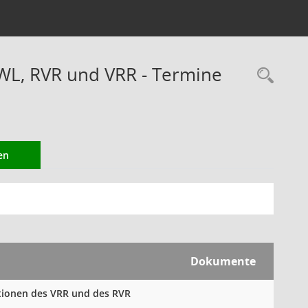
WL, RVR und VRR - Termine
Rec
en
Dokumente
ktionen des VRR und des RVR