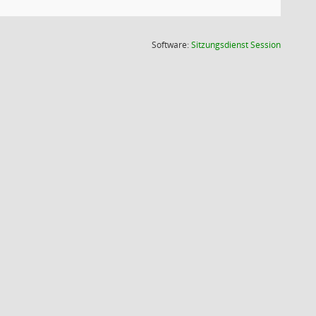
(Wird in
Software:
Sitzungsdienst
Session