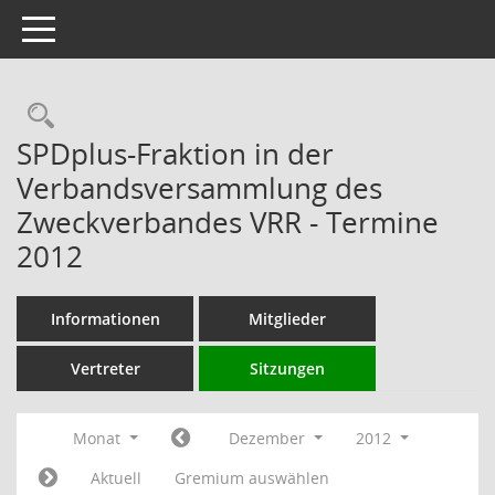
Toggle navigation
Rechercheauswahl
SPDplus-Fraktion in der
Verbandsversammlung des
Zweckverbandes VRR - Termine
2012
Informationen
Mitglieder
Vertreter
Sitzungen
Monat
Dezember
2012
Aktuell
Gremium auswählen