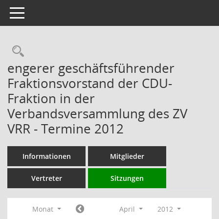
Toggle navigation
Rechercheauswahl
engerer geschäftsführender
Fraktionsvorstand der CDU-
Fraktion in der
Verbandsversammlung des ZV
VRR - Termine 2012
Informationen
Mitglieder
Vertreter
Sitzungen
Monat
April
2012