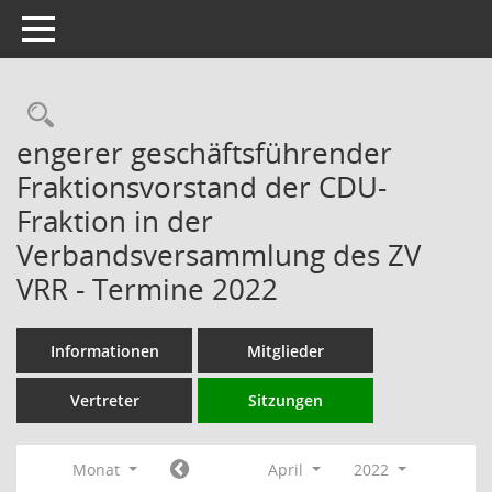
Toggle navigation
Rechercheauswahl
engerer geschäftsführender
Fraktionsvorstand der CDU-
Fraktion in der
Verbandsversammlung des ZV
VRR - Termine 2022
Informationen
Mitglieder
Vertreter
Sitzungen
Monat
April
2022