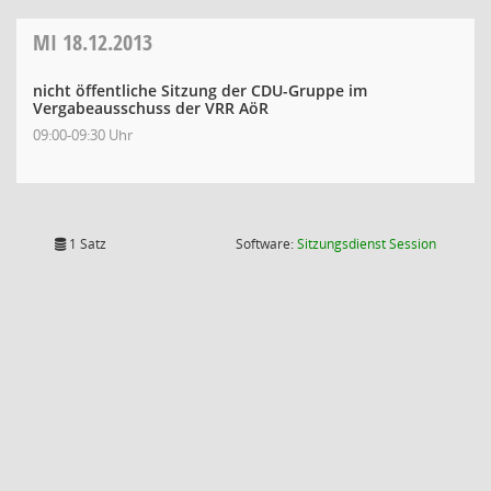
MI
18.12.2013
nicht öffentliche Sitzung der CDU-Gruppe im
Vergabeausschuss der VRR AöR
09:00-09:30 Uhr
(Wird in
1 Satz
Software:
Sitzungsdienst
Session