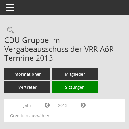
Toggle navigation
Rechercheauswahl
CDU-Gruppe im
Vergabeausschuss der VRR AöR -
Termine 2013
Informationen
Mitglieder
Vertreter
Sitzungen
Jahr
2013
Gremium auswählen