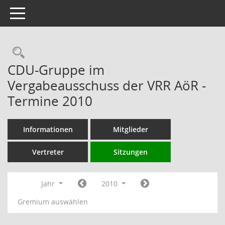
Toggle navigation
Rechercheauswahl
CDU-Gruppe im
Vergabeausschuss der VRR AöR -
Termine 2010
Informationen
Mitglieder
Vertreter
Sitzungen
Jahr
2010
Gremium auswählen