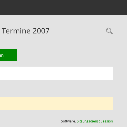
 Termine 2007
Rec
en
(Wird in
Software:
Sitzungsdienst
Session