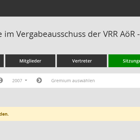
 im Vergabeausschuss der VRR AöR -
Mitglieder
Vertreter
Sitzung
2007
Gremium auswählen
den.