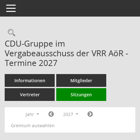
Toggle navigation
Rechercheauswahl
CDU-Gruppe im
Vergabeausschuss der VRR AöR -
Termine 2027
Informationen
Mitglieder
Vertreter
Sitzungen
Jahr
2027
Gremium auswählen