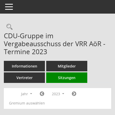
Toggle navigation
Rechercheauswahl
CDU-Gruppe im
Vergabeausschuss der VRR AöR -
Termine 2023
Informationen
Mitglieder
Vertreter
Sitzungen
Jahr
2023
Gremium auswählen