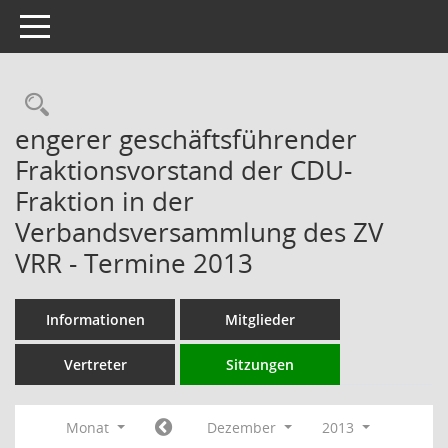
Toggle navigation
Rechercheauswahl
engerer geschäftsführender
Fraktionsvorstand der CDU-
Fraktion in der
Verbandsversammlung des ZV
VRR - Termine 2013
Informationen
Mitglieder
Vertreter
Sitzungen
Monat
Dezember
2013