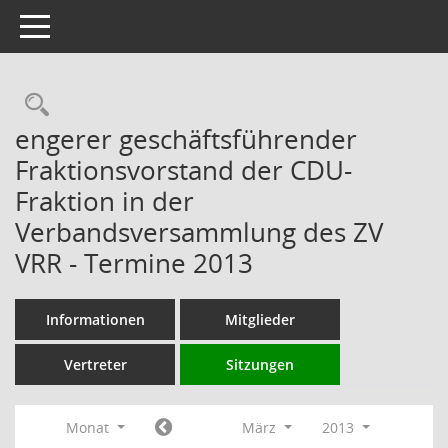
Toggle navigation
Rechercheauswahl
engerer geschäftsführender
Fraktionsvorstand der CDU-
Fraktion in der
Verbandsversammlung des ZV
VRR - Termine 2013
Informationen
Mitglieder
Vertreter
Sitzungen
Monat
März
2013