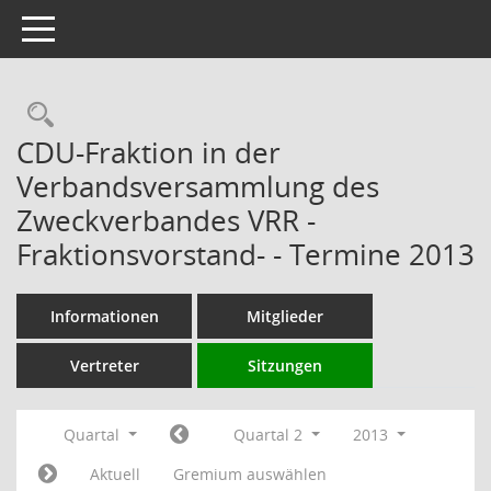
Toggle navigation
Rechercheauswahl
CDU-Fraktion in der
Verbandsversammlung des
Zweckverbandes VRR -
Fraktionsvorstand- - Termine 2013
Informationen
Mitglieder
Vertreter
Sitzungen
Quartal
Quartal 2
2013
Aktuell
Gremium auswählen