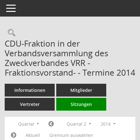
Toggle navigation
Rechercheauswahl
CDU-Fraktion in der
Verbandsversammlung des
Zweckverbandes VRR -
Fraktionsvorstand- - Termine 2014
Informationen
Mitglieder
Vertreter
Sitzungen
Quartal
Quartal 2
2014
Aktuell
Gremium auswählen