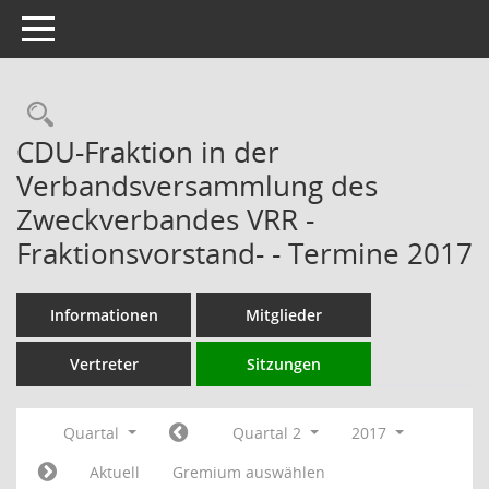
Toggle navigation
Rechercheauswahl
CDU-Fraktion in der
Verbandsversammlung des
Zweckverbandes VRR -
Fraktionsvorstand- - Termine 2017
Informationen
Mitglieder
Vertreter
Sitzungen
Quartal
Quartal 2
2017
Aktuell
Gremium auswählen