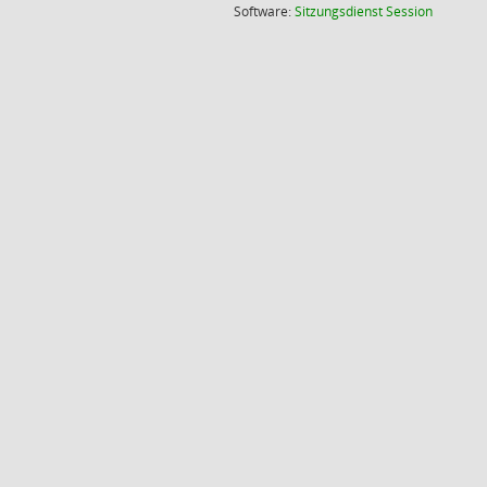
(Wird in
Software:
Sitzungsdienst
Session