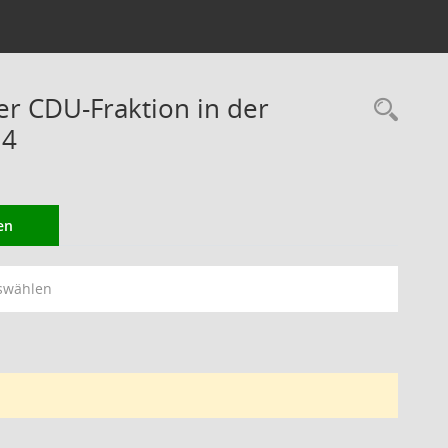
er CDU-Fraktion in der
Rec
14
en
swählen