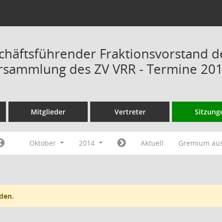
chäftsführender Fraktionsvorstand d
rsammlung des ZV VRR - Termine 20
Mitglieder
Vertreter
Sitzung
Oktober
2014
Aktuell
Gremium au
den.