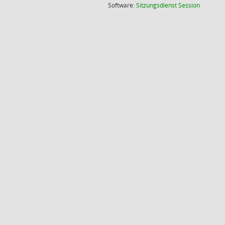
(Wird in
Software:
Sitzungsdienst
Session