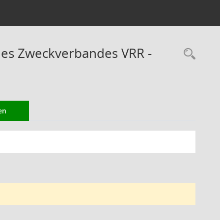
des Zweckverbandes VRR -
Rec
en