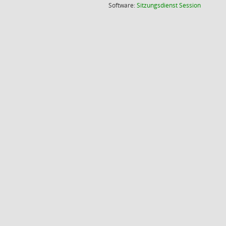
(Wird in
Software:
Sitzungsdienst
Session