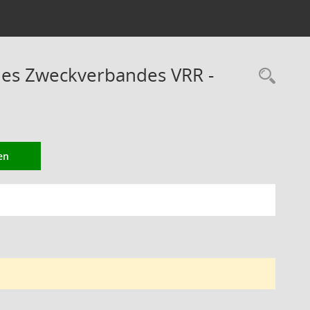
des Zweckverbandes VRR -
Rec
en