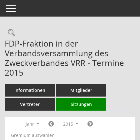
Toggle navigation
Rechercheauswahl
FDP-Fraktion in der
Verbandsversammlung des
Zweckverbandes VRR - Termine
2015
Informationen
Mitglieder
Vertreter
Sitzungen
Jahr
2015
Gremium auswählen