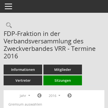
Toggle navigation
Rechercheauswahl
FDP-Fraktion in der
Verbandsversammlung des
Zweckverbandes VRR - Termine
2016
Informationen
Mitglieder
Vertreter
Sitzungen
Jahr
2016
Gremium auswählen