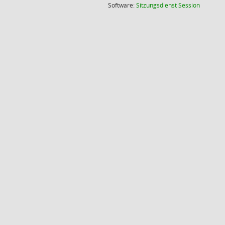
(Wird in
Software:
Sitzungsdienst
Session