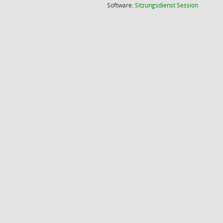
(Wird in
Software:
Sitzungsdienst
Session