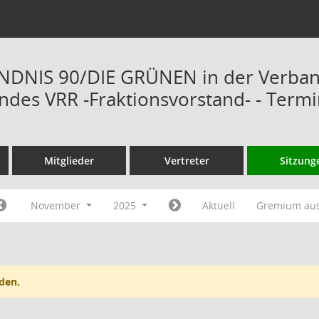
ÜNDNIS 90/DIE GRÜNEN in der Verba
des VRR -Fraktionsvorstand- - Term
Mitglieder
Vertreter
Sitzung
November
2025
Aktuell
Gremium au
den.