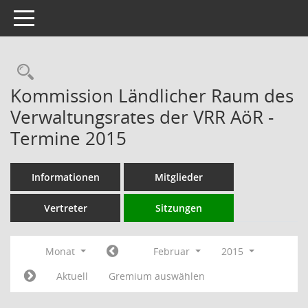
Toggle navigation
Rechercheauswahl
Kommission Ländlicher Raum des
Verwaltungsrates der VRR AöR -
Termine 2015
Informationen
Mitglieder
Vertreter
Sitzungen
Monat
Februar
2015
Aktuell
Gremium auswählen