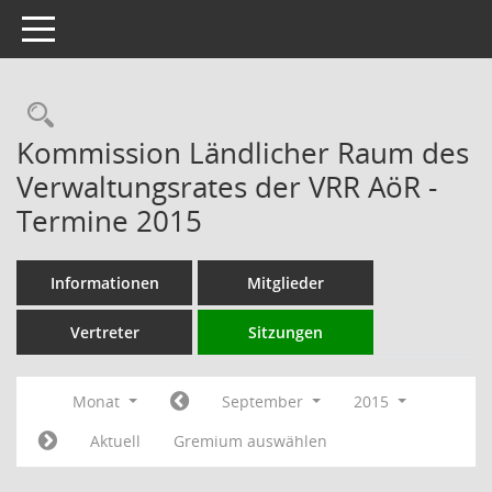
Toggle navigation
Rechercheauswahl
Kommission Ländlicher Raum des
Verwaltungsrates der VRR AöR -
Termine 2015
Informationen
Mitglieder
Vertreter
Sitzungen
Monat
September
2015
Aktuell
Gremium auswählen