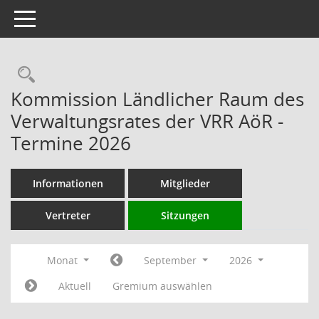
Toggle navigation
Rechercheauswahl
Kommission Ländlicher Raum des
Verwaltungsrates der VRR AöR -
Termine 2026
Informationen
Mitglieder
Vertreter
Sitzungen
Monat
September
2026
Aktuell
Gremium auswählen