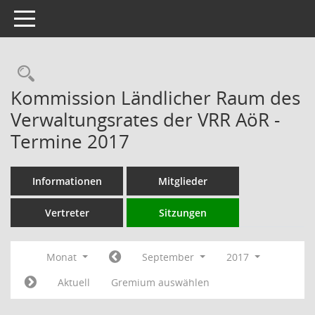
Toggle navigation
Rechercheauswahl
Kommission Ländlicher Raum des
Verwaltungsrates der VRR AöR -
Termine 2017
Informationen
Mitglieder
Vertreter
Sitzungen
Monat
September
2017
Aktuell
Gremium auswählen