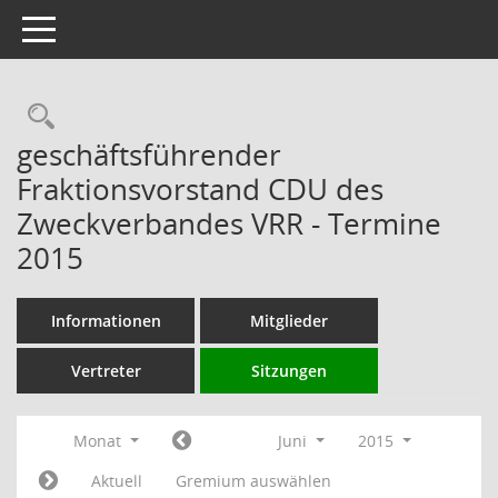
Toggle navigation
Rechercheauswahl
geschäftsführender
Fraktionsvorstand CDU des
Zweckverbandes VRR - Termine
2015
Informationen
Mitglieder
Vertreter
Sitzungen
Monat
Juni
2015
Aktuell
Gremium auswählen