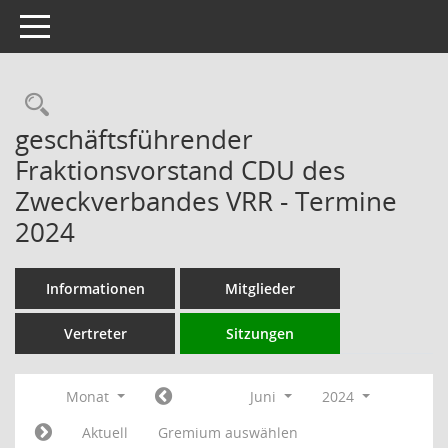
Toggle navigation
Rechercheauswahl
geschäftsführender
Fraktionsvorstand CDU des
Zweckverbandes VRR - Termine
2024
Informationen
Mitglieder
Vertreter
Sitzungen
Monat
Juni
2024
Aktuell
Gremium auswählen