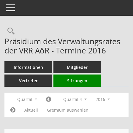
Toggle navigation
Rechercheauswahl
Präsidium des Verwaltungsrates
der VRR AöR - Termine 2016
Informationen
Mitglieder
Vertreter
Sitzungen
Quartal
Quartal 4
2016
Aktuell
Gremium auswählen