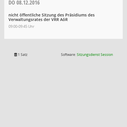
DO
08.12.2016
nicht öffentliche Sitzung des Präsidiums des
Verwaltungsrates der VRR AöR
09:00-09:45 Uhr
(Wird in
1 Satz
Software:
Sitzungsdienst
Session