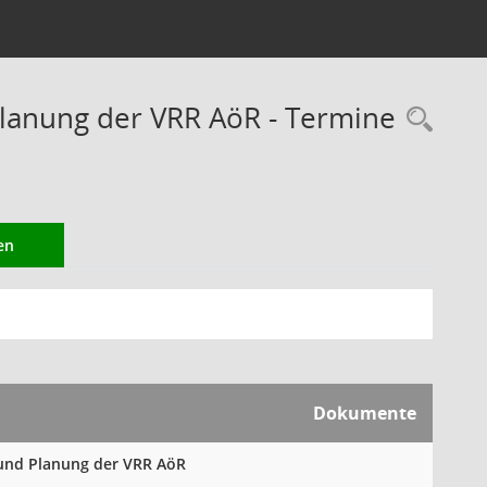
lanung der VRR AöR - Termine
Rec
en
Dokumente
 und Planung der VRR AöR