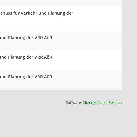
schuss für Verkehr und Planung der
 und Planung der VRR AöR
 und Planung der VRR AöR
 und Planung der VRR AöR
(Wird in
Software:
Sitzungsdienst
Session