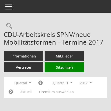
Toggle navigation
Rechercheauswahl
CDU-Arbeitskreis SPNV/neue
Mobilitätsformen - Termine 2017
Informationen
Mitglieder
Vertreter
Sitzungen
Quartal
Quartal 1
2017
Aktuell
Gremium auswählen