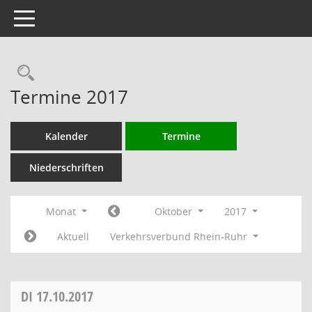
Toggle navigation
Rechercheauswahl
Termine 2017
Kalender
Termine
Niederschriften
Monat
Oktober
2017
Aktuell
Verkehrsverbund Rhein-Ruhr
DI
17.10.2017