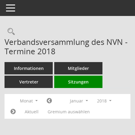
Toggle navigation
Rechercheauswahl
Verbandsversammlung des NVN -
Termine 2018
Informationen
Mitglieder
Vertreter
Sitzungen
Monat
Januar
2018
Aktuell
Gremium auswählen