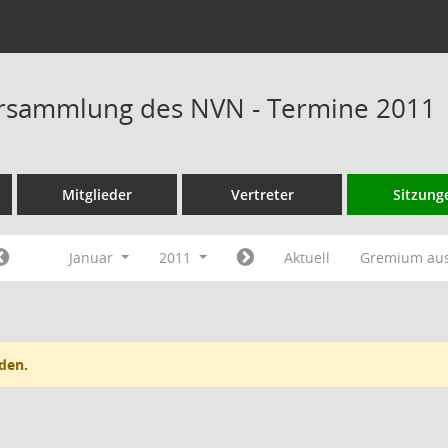
rsammlung des NVN - Termine 2011
Mitglieder
Vertreter
Sitzung
Januar
2011
Aktuell
Gremium au
den.