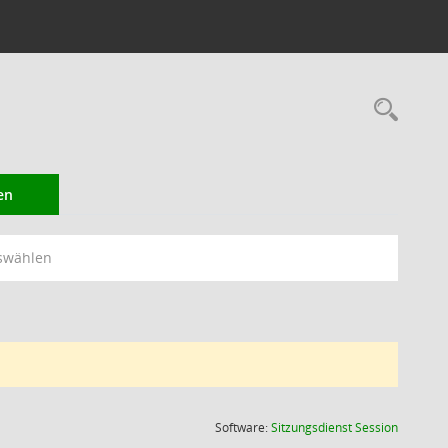
Rec
en
swählen
(Wird in
Software:
Sitzungsdienst
Session