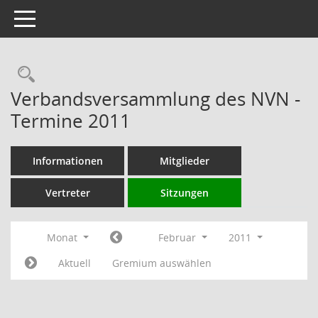
Toggle navigation
Rechercheauswahl
Verbandsversammlung des NVN -
Termine 2011
Informationen
Mitglieder
Vertreter
Sitzungen
Monat
Februar
2011
Aktuell
Gremium auswählen