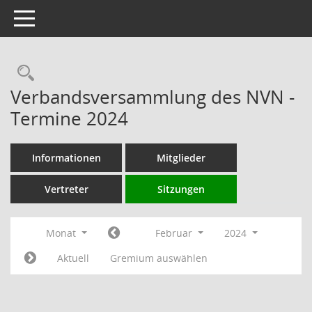
Toggle navigation
Rechercheauswahl
Verbandsversammlung des NVN -
Termine 2024
Informationen
Mitglieder
Vertreter
Sitzungen
Monat
Februar
2024
Aktuell
Gremium auswählen