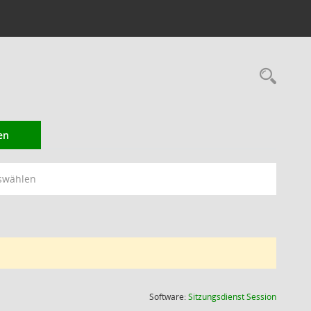
Rec
en
swählen
(Wird in
Software:
Sitzungsdienst
Session