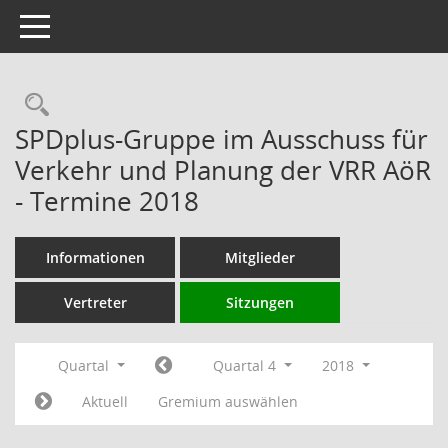
Toggle navigation
Rechercheauswahl
SPDplus-Gruppe im Ausschuss für
Verkehr und Planung der VRR AöR
- Termine 2018
Informationen
Mitglieder
Vertreter
Sitzungen
Quartal
Quartal 4
2018
Aktuell
Gremium auswählen