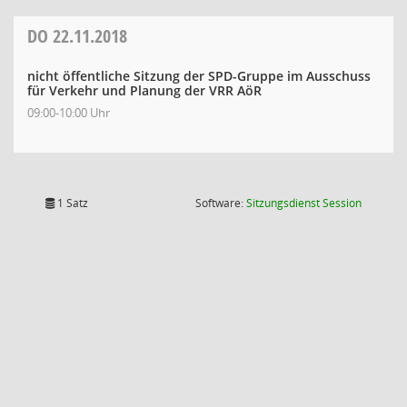
DO
22.11.2018
nicht öffentliche Sitzung der SPD-Gruppe im Ausschuss
für Verkehr und Planung der VRR AöR
09:00-10:00 Uhr
(Wird in
1 Satz
Software:
Sitzungsdienst
Session