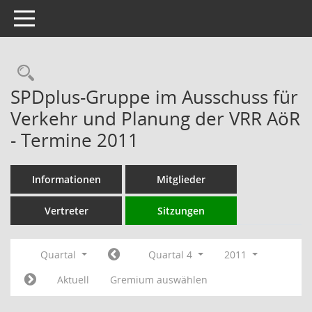
Toggle navigation
Rechercheauswahl
SPDplus-Gruppe im Ausschuss für
Verkehr und Planung der VRR AöR
- Termine 2011
Informationen
Mitglieder
Vertreter
Sitzungen
Quartal
Quartal 4
2011
Aktuell
Gremium auswählen