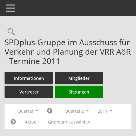
Toggle navigation
Rechercheauswahl
SPDplus-Gruppe im Ausschuss für
Verkehr und Planung der VRR AöR
- Termine 2011
Informationen
Mitglieder
Vertreter
Sitzungen
Quartal
Quartal 2
2011
Aktuell
Gremium auswählen