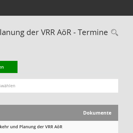
lanung der VRR AöR - Termine
Rec
en
swählen
Dokumente
erkehr und Planung der VRR AöR