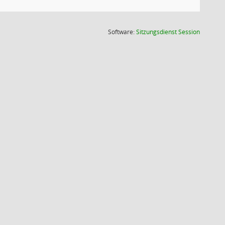
(Wird in
Software:
Sitzungsdienst
Session