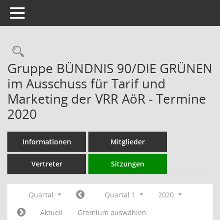
Toggle navigation
Rechercheauswahl
Gruppe BÜNDNIS 90/DIE GRÜNEN
im Ausschuss für Tarif und
Marketing der VRR AöR - Termine
2020
Informationen
Mitglieder
Vertreter
Sitzungen
Quartal
Quartal 1
2020
Aktuell
Gremium auswählen