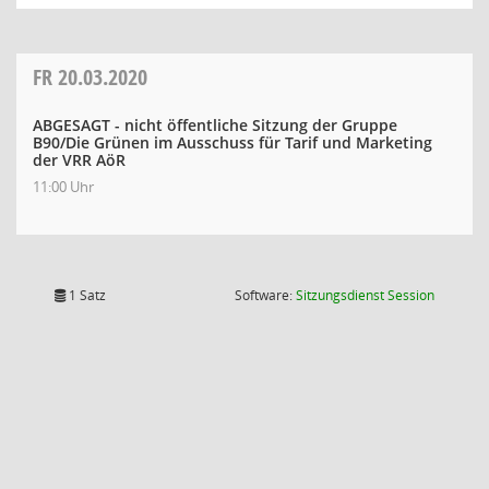
FR
20.03.2020
ABGESAGT - nicht öffentliche Sitzung der Gruppe
B90/Die Grünen im Ausschuss für Tarif und Marketing
der VRR AöR
11:00 Uhr
(Wird in
1 Satz
Software:
Sitzungsdienst
Session