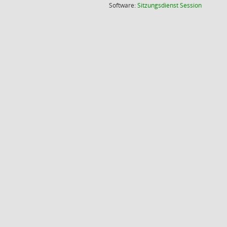
(Wird in
Software:
Sitzungsdienst
Session