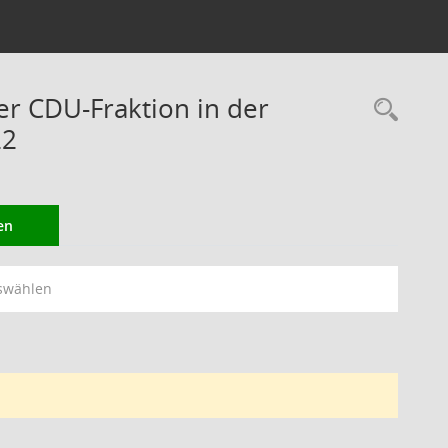
er CDU-Fraktion in der
Rec
22
en
swählen