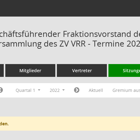
chäftsführender Fraktionsvorstand d
rsammlung des ZV VRR - Termine 20
Mitglieder
Vertreter
Sitzung
Quartal 1
2022
Aktuell
Gremium au
den.