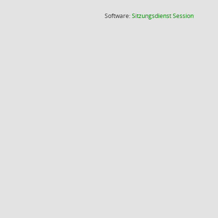
(Wird in
Software:
Sitzungsdienst
Session