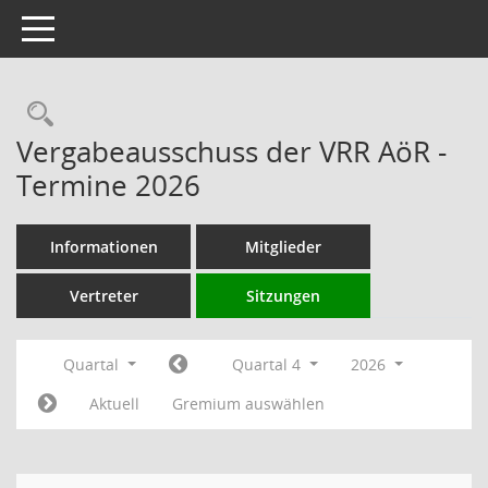
Toggle navigation
Rechercheauswahl
Vergabeausschuss der VRR AöR -
Termine 2026
Informationen
Mitglieder
Vertreter
Sitzungen
Quartal
Quartal 4
2026
Aktuell
Gremium auswählen