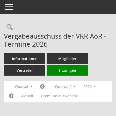
Toggle navigation
Rechercheauswahl
Vergabeausschuss der VRR AöR -
Termine 2026
Informationen
Mitglieder
Vertreter
Sitzungen
Quartal
Quartal 2
2026
Aktuell
Gremium auswählen