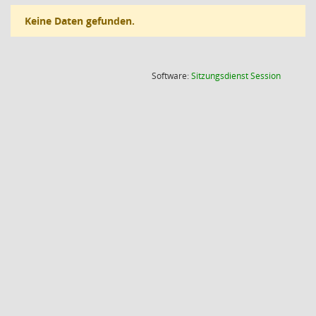
Keine Daten gefunden.
(Wird in
Software:
Sitzungsdienst
Session