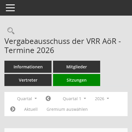
Toggle navigation
Rechercheauswahl
Vergabeausschuss der VRR AöR -
Termine 2026
Informationen
Mitglieder
Vertreter
Sitzungen
Quartal
Quartal 1
2026
Aktuell
Gremium auswählen