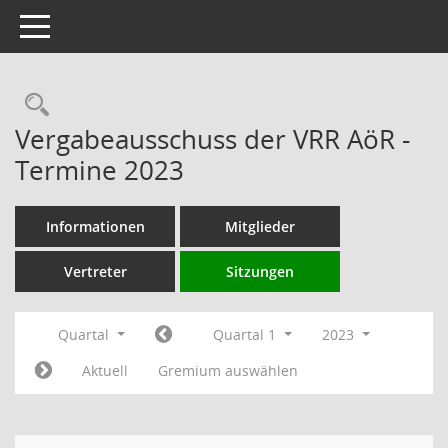
Toggle navigation
Rechercheauswahl
Vergabeausschuss der VRR AöR -
Termine 2023
Informationen
Mitglieder
Vertreter
Sitzungen
Quartal
Quartal 1
2023
Aktuell
Gremium auswählen