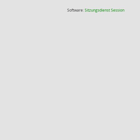
(Wird in
Software:
Sitzungsdienst
Session