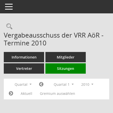
Toggle navigation
Rechercheauswahl
Vergabeausschuss der VRR AöR -
Termine 2010
Informationen
Mitglieder
Vertreter
Sitzungen
Quartal
Quartal 1
2010
Aktuell
Gremium auswählen