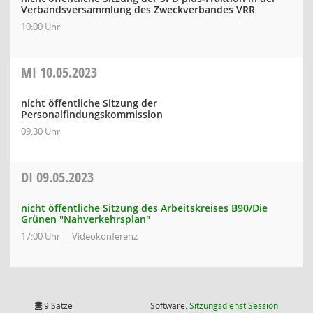
Verbandsversammlung des Zweckverbandes VRR
10:00 Uhr
MI
10.05.2023
nicht öffentliche Sitzung der
Personalfindungskommission
09:30 Uhr
DI
09.05.2023
nicht öffentliche Sitzung des Arbeitskreises B90/Die
Grünen "Nahverkehrsplan"
17:00 Uhr
Videokonferenz
(Wird in
9 Sätze
Software:
Sitzungsdienst
Session